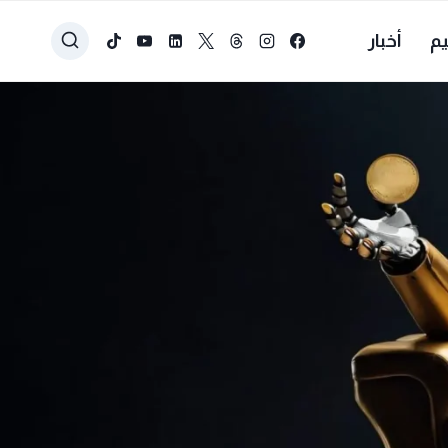
يم
أخبار