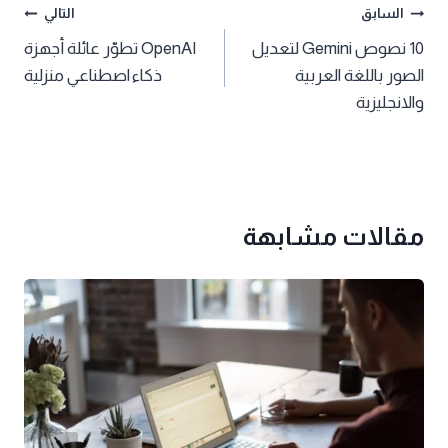
تصفّح
السابق
التالي
10 نصوص Gemini لتعديل
OpenAI تطوّر عائلة أجهزة
المقالات
الصور باللغة العربية
ذكاء اصطناعي منزلية
والانجليزية
مقالات مشابهة