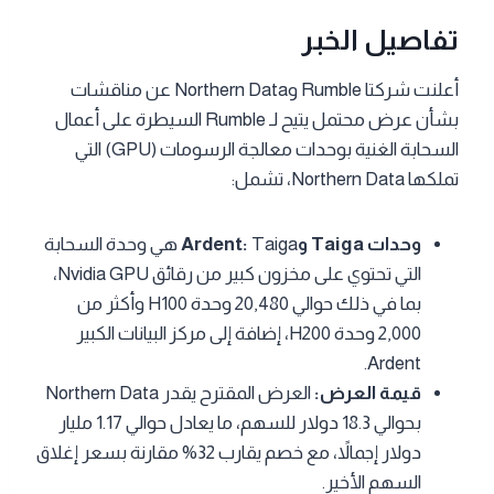
تفاصيل الخبر
أعلنت شركتا Rumble وNorthern Data عن مناقشات
بشأن عرض محتمل يتيح لـ Rumble السيطرة على أعمال
السحابة الغنية بوحدات معالجة الرسومات (GPU) التي
تملكها Northern Data، تشمل:
وحدات Taiga وArdent:
Taiga هي وحدة السحابة
التي تحتوي على مخزون كبير من رقائق Nvidia GPU،
بما في ذلك حوالي 20,480 وحدة H100 وأكثر من
2,000 وحدة H200، إضافة إلى مركز البيانات الكبير
Ardent.
قيمة العرض:
العرض المقترح يقدر Northern Data
بحوالي 18.3 دولار للسهم، ما يعادل حوالي 1.17 مليار
دولار إجمالاً، مع خصم يقارب 32% مقارنة بسعر إغلاق
السهم الأخير.