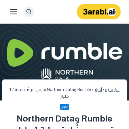
لتجاوز
لى
لمحتوى
الرئيسية
/
أخبار
/
Rumble وNorthern Data تدرس عرضًا بقيمة 1.2
مليار
أخبار
Rumble وNorthern Data