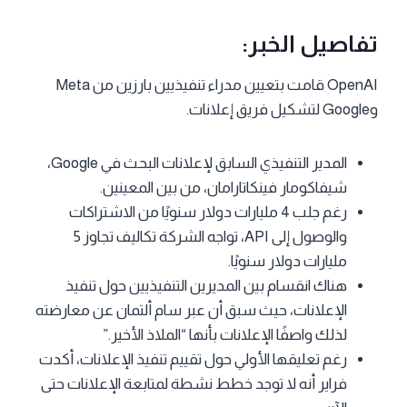
تفاصيل الخبر:
OpenAI قامت بتعيين مدراء تنفيذيين بارزين من Meta
وGoogle لتشكيل فريق إعلانات.
المدير التنفيذي السابق لإعلانات البحث في Google،
شيفاكومار فينكاتارامان، من بين المعينين.
رغم جلب 4 مليارات دولار سنويًا من الاشتراكات
والوصول إلى API، تواجه الشركة تكاليف تجاوز 5
مليارات دولار سنويًا.
هناك انقسام بين المديرين التنفيذيين حول تنفيذ
الإعلانات، حيث سبق أن عبر سام ألتمان عن معارضته
لذلك واصفًا الإعلانات بأنها “الملاذ الأخير.”
رغم تعليقها الأولي حول تقييم تنفيذ الإعلانات، أكدت
فراير أنه لا توجد خطط نشطة لمتابعة الإعلانات حتى