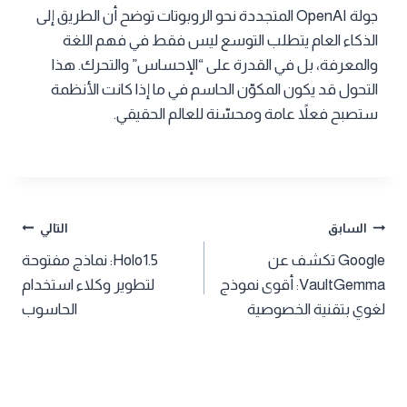
جولة OpenAI المتجددة نحو الروبوتات توضح أن الطريق إلى
الذكاء العام يتطلب التوسع ليس فقط في فهم اللغة
والمعرفة، بل في القدرة على “الإحساس” والتحرك. هذا
التحول قد يكون المكوّن الحاسم في ما إذا كانت الأنظمة
ستصبح فعلاً عامة ومحسّنة للعالم الحقيقي.
تصفّح
السابق
التالي
Google تكشف عن
Holo1.5: نماذج مفتوحة
المقالات
VaultGemma: أقوى نموذج
لتطوير وكلاء استخدام
لغوي بتقنية الخصوصية
الحاسوب