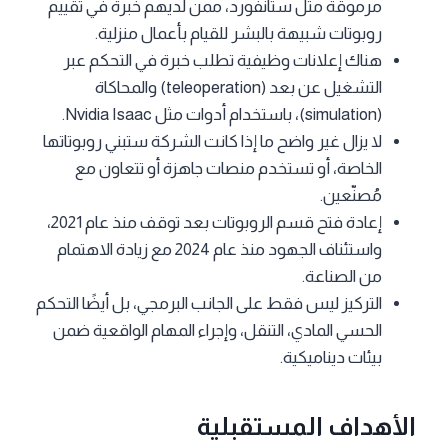
مرموقة مثل ستانفورد، ممن لديهم خبرة في تقييم
روبوتات شبيهة بالبشر للقيام بأعمال منزلية.
هناك إعلانات وظيفية تطلب خبرة في التحكم عبر
التشغيل عن بعد (teleoperation) والمحاكاة
(simulation)، باستخدام أدوات مثل Nvidia Isaac.
لا يزال غير واضح ما إذا كانت الشركة ستبني روبوتاتها
الخاصة، أو تستخدم منصات جاهزة أو تتعاون مع
مُصنّعين.
إعادة فتح قسم الروبوتات بعد توقف منذ عام 2021،
واستئناف الجهود منذ عام 2024 مع زيادة الاهتمام
من الصناعة.
التركيز ليس فقط على الجانب البرمجي، بل أيضًا التحكم
الحسي المادي، التنقل، وإجراء المهام الواقعية ضمن
بيئات ديناميكية.
الأهداف المستقبلية