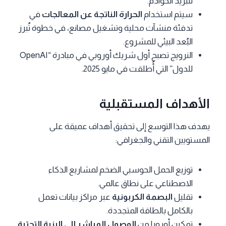
لتبريد الخوادم.
سيتم استخدام
الحرارة الناتجة عن المعالجات
في
تدفئة منشآت محلية وتشغيل مصانع، في خطوة تُبرز
البُعد البيئي للمشروع.
النرويج تصبح أول شريك أوروبي في مبادرة “OpenAI
للدول” التي أُطلقت في مايو 2025.
الأهداف المستقبلية
يهدف هذا التوسع إلى تحقيق أهداف عميقة على
المستويين التقني والجغرافي:
توزيع الحمل الحوسبي الضخم لمشاريع الذكاء
الاصطناعي على نطاق عالمي.
تقليل
البصمة الكربونية
عبر مراكز بيانات تعمل
بالكامل بالطاقة المتجددة.
تمكين أوروبا من
الوصول المباشر إلى البنية التحتية