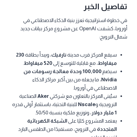
تفاصيل الخبر
في خطوة استراتيجية تعزز بنية الذكاء الاصطناعي في
أوروبا، كشفت OpenAI عن مشروع مركز بيانات جديد
شمال النرويج:
سيقع المركز قرب مدينة
نارفيك
، ويبدأ بطاقة
230
ميغاواط
، مع قابلية للتوسع إلى
520 ميغاواط
.
سيضم
100,000 وحدة معالجة رسومات من
Nvidia
، ما يجعله من بين أكبر مراكز الذكاء
الاصطناعي في أوروبا.
سيُبنى المركز بالتعاون مع شركتي
Aker
الصناعية
النرويجية و
Nscale
للبنية التحتية، باستثمار أولي قدره
1 مليار دولار
، وتوزيع ملكية بنسبة 50/50.
يعتمد المشروع كليًا على
الشبكة الكهربائية
المتجددة
في النرويج، مستفيدًا من الطقس البارد