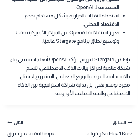
المتقدمة
لـ OpenAI.
استخدام النفايات الحرارية بشكل مستدام يخدم
الاقتصاد المحلي
.
تعزيز استقلالية OpenAI عن المراكز الأميركية فقط،
وتوسيع نطاق برنامج Stargate عالميًا.
بإطلاق Stargate النرويج، تؤكد OpenAI أنها ماضية في بناء
شبكة عالمية لمراكز بيانات الذكاء الاصطناعي، تتسم
بالاستدامة، القوة، والتوزيع الجغرافي. المشروع لا يمثل
مجرد توسع تقني، بل بداية شراكة استراتيجية بين الذكاء
الاصطناعي والبنية الصناعية الأوروبية.
تصفّح
السابق
التالي
Flux.1 Krea يغيّر قواعد
Anthropic تتصدر سوق
المقالات