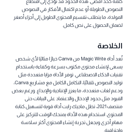
كلمة كحد أقصى. هذه الحدود قد تؤدي إلى اقتطاع
النصوص الطويلة أو عدم اكتمال الأفكار في النصوص
المولدة، ما يتطلب تقسيم المحتوى الطويل إلى أجزاء أصغر
لضمان الحصول على نص كامل.
الخلاصة
تُعد أداة Magic Write من Canva خيارًا مثاليًا لأي شخص
يسعى لإنشاء محتوى مكتوب بسرعة وكفاءة باستخدام
تقنيات الذكاء الاصطناعي. توفر الأداة مزايا متعددة مثل
توليد النصوص تلقائيًا، التكامل الكامل مع مشاريع Canva،
ودعم لغات متعددة، ما يعزز الإنتاجية والإبداع. ورغم بعض
القيود مثل حدود الإدخال والاعتماد على البيانات حتى
منتصف 2021، تظل ماجيك رايت أداة قوية لتسهيل كتابة
المحتوى. استخدام هذه الأداة يمنحك الوقت للتركيز على
مهام أخرى ويجعل تجربة إنشاء المحتوى أكثر سلاسة
واحترافية.