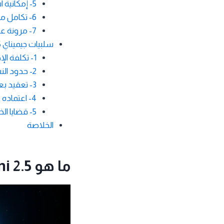
5- إمكانية استخدام مجاني محدود
6- تكامل مع أدوات جوجل الأخرى
7- مرونة عالية في التخصيص
سلبيات جيميناي 2.5 عند الاستخدام
1- تكلفة الإصدارات المتقدمة
2- حدود النسخ المجانية
3- تعقيد بعض المهام
4- اعتماده على الإنترنت وخدمات جوجل
5- قضايا الخصوصية والأمان
الخلاصة
ما هو Gemini 2.5؟