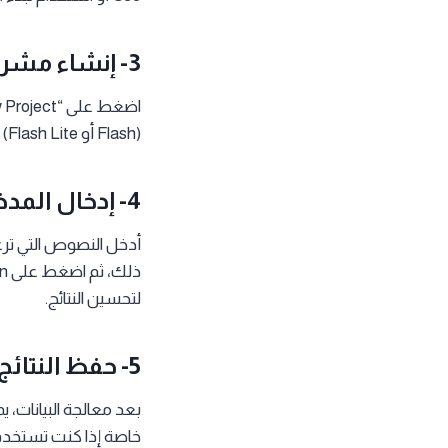
3- إنشاء مشروع جديد
(Flash أو Flash Lite) واختر إعدادات المشروع مثل لغة الإدخال وحجم السياق الذي ترغب في استخدامه.
4- إدخال المدخلات
أدخل النصوص التي ترغب
لتحسين النتائج.
5- حفظ النتائج واستخدامها
بعد معالجة البيانات،
خاصة إذا كنت تستخدم 