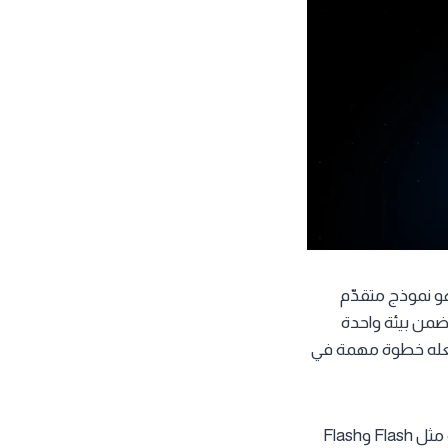
لذكاء الاصطناعي التي طوّرتها شركة Google DeepMind، وهو نموذج متقدّم
ضمن بيئة واحدة
 يجعله خطوة مهمة في
أما من حيث الاستخدام، فإن جيميناي 2.5 ليس متاحًا مجانًا بالكامل؛ إذ تتيح جوجل بعض نسخه مثل Flash وFlash