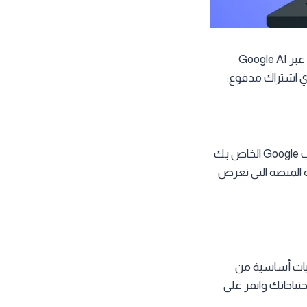
مجانًا، فهناك طرق بسيطة للوصول إلى بعض نسخه عبر Google AI
للبدء، افتح متصفح الإنترنت وانتقل إلى Google AI Studio، ثم سجّل الدخول باستخدام حساب Google الخاص بك
ة المنصة التي تعرض
 توفر هذه النسخ إمكانيات أساسية من
احتياجاتك وانقر على