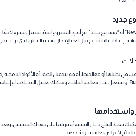
اضغط على “New Project” أو “مشروع جديد”، ثم أعطِ المشروع اسمًا يسهل تمييزه لاح
 في تحليلها أو معالجتها، أو قم بتحميل الصور أو الأكواد البرمجية إ
ذلك، ثم اضغط على Run أو تشغيل لبدء معالجة البيانات، ويمكنك تعديل المدخلات أو 
 يمكنك حفظ النتائج داخل المنصة أو تنزيلها على جهازك الشخصي، وت
النتائج لأغراض تعليمية أو شخصية.