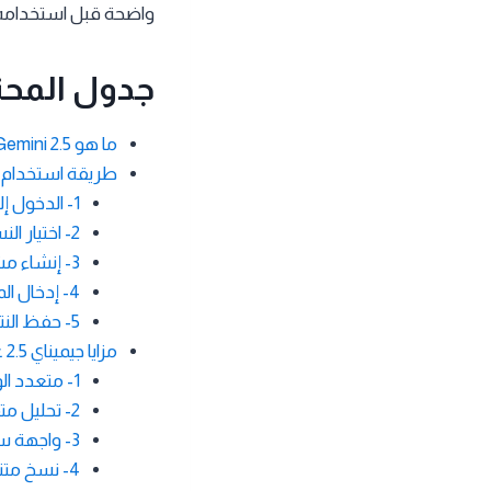
واضحة قبل استخدامه
جدول المحت
ما هو Gemini 2.5؟
طريقة استخدام جيميناي .5
1- الدخول إلى منصة Google AI Studio
2- اختيار النسخة المجانية
3- إنشاء مشروع جديد
4- إدخال المدخلات
5- حفظ النتائج واستخدامها
مزايا جيميناي 2.5 عند الاستخدام
1- متعدد الوسائط
2- تحليل متقدم قبل الإجابة
3- واجهة سهلة الاستخدام
4- نسخ متنوعة مناسبة للجميع