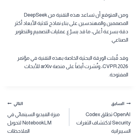
ومن المتوقع أن تساعد هذه التقنية من DeepSeek
المصممين والمهندسين على بناء نماذج ثلاثية الأبعاد أكثر
دقة بسرعة أعلى، ما قد يسرّع عمليات التصميم والتطوير
الصناعي.
وقد قُبلت الورقة البحثية الخاصة بهذه التقنية في مؤتمر
CVPR 2026، ونُشرت أيضاً على منصة arXiv للأبحاث
المفتوحة.
تصفّح
السابق
التالي
OpenAI تطلق Codex
ميزة الفيديو السينمائي في
المقالات
Security لاكتشاف الثغرات
NotebookLM لتحويل
السيبرانية
الملاحظات