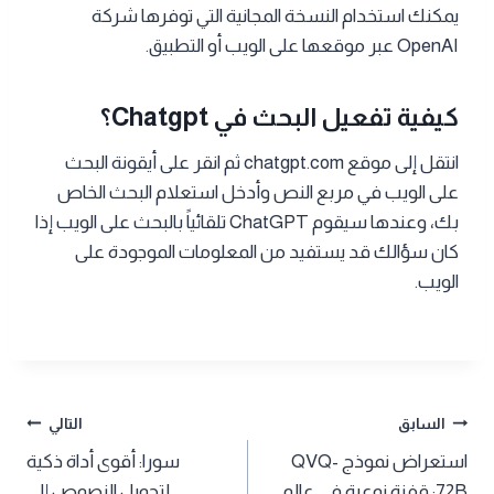
يمكنك استخدام النسخة المجانية التي توفرها شركة
OpenAI عبر موقعها على الويب أو التطبيق.
كيفية تفعيل البحث في Chatgpt؟
انتقل إلى موقع chatgpt.com ثم انقر على أيقونة البحث
على الويب في مربع النص وأدخل استعلام البحث الخاص
بك، وعندها سيقوم ChatGPT تلقائياً بالبحث على الويب إذا
كان سؤالك قد يستفيد من المعلومات الموجودة على
الويب.
تصفّح
السابق
التالي
استعراض نموذج QVQ-
سورا: أقوى أداة ذكية
المقالات
72B: قفزة نوعية في عالم
لتحويل النصوص إلى