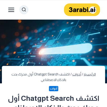
لتجاوز
لى
لمحتوى
الرئيسية
/
أدوات
/
اكتشف Chatgpt Search أول محرك بحث
بالذكاء الاصطناعي
أدوات
اكتشف Chatgpt Search أول