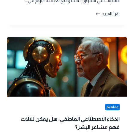
التقنيات في السوق… هذا واقع نعيشه اليوم في…
الذكاء
اقرأ المزيد
الاصطناعي
مفتوح
المصدر:
ما
فوائده
ومخاطره
في
2025؟
مفاهيم
الذكاء الاصطناعي العاطفي: هل يمكن للآلات
فهم مشاعر البشر؟