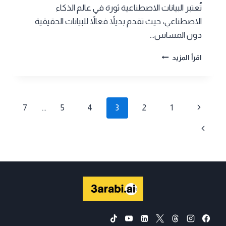
تُعتبر البيانات الاصطناعية ثورة في عالم الذكاء
الاصطناعي، حيث تقدم بديلاً فعالاً للبيانات الحقيقية
دون المساس…
البيانات
اقرأ المزيد
الاصطناعية:
هل
تساعد
على
تنقل
الصفحة
7
…
5
4
3
2
1
تطوير
الذكاء
الصفحة
السابقة
الصفحة
الاصطناعي؟
التالية