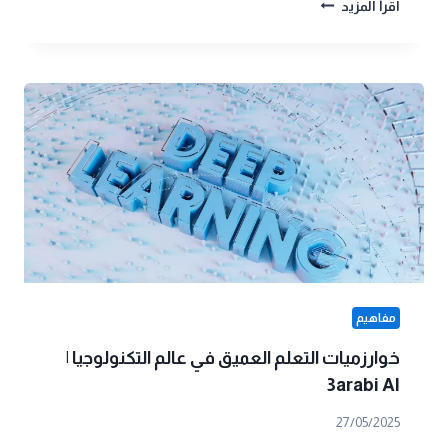
أنثروبيك:
اقرأ المزيد
5
إنجازات
عظيمة
في
عالم
الذكاء
الاصطناعي
مفاهيم
خوارزميات التعلم العميق في عالم التكنولوجيا |
3arabi AI
27/05/2025