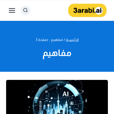
لتجاوز
لى
لمحتوى
الرئيسية
/
مفاهيم
- صفحة 3
مفاهيم