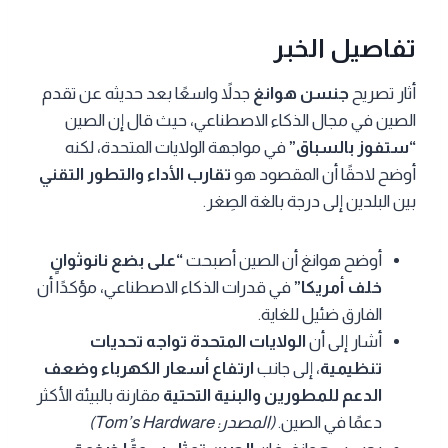
تفاصيل الخبر
أثار تصريح
جنسن هوانغ
جدلاً واسعًا بعد حديثه عن تقدم
الصين في مجال الذكاء الاصطناعي، حيث قال إن الصين
“ستفوز بالسباق”
في مواجهة الولايات المتحدة، لكنه
أوضح لاحقًا أن المقصود هو
تقارب الأداء والتطور التقني
بين البلدين إلى درجة بالغة الصِغر.
أوضح هوانغ أن الصين أصبحت
“على بضع نانوثوانٍ
خلف أمريكا”
في قدرات الذكاء الاصطناعي، مؤكدًا أن
الفارق ضئيل للغاية.
أشار إلى أن
الولايات المتحدة تواجه تحديات
تنظيمية
، إلى جانب
ارتفاع أسعار الكهرباء وضعف
الدعم للمطورين والبنية التحتية
مقارنة بالبيئة الأكثر
دعمًا في الصين.
(المصدر: Tom’s Hardware)