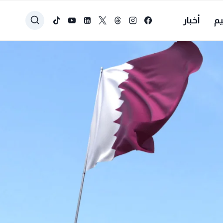
يم
أخبار