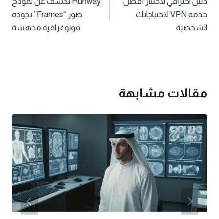
دليل احترافي لاختيار أفضل
Runway تكشف عن نموذج
المقالات
خدمة VPN لاحتياجاتك
صور “Frames” بجودة
الشخصية
فوتوغرافية مدهشة
مقالات مشابهة