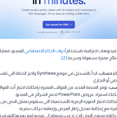
 فيديوهات احترافية باستخدام
أدوات الذكاء الاصطناعي
للفيديو، فعليك
نتائج مميزة بسهولة وسرعة
[2]
:
اء حساب:
ابدأ بالتسجيل في موقع Synthesia واختر 
ي أو التجاري.
اسب:
توفر المنصة العديد من القوالب المميزة بإمكانك اختيار أحد القوا
وض PowerPoint لدمج الشرائح في الفيديو.
مكانك اختيار الصورة الرمزية (الشخصية) التي ستقوم بتمثيل النص من 
رة مع إمكانية تعديل إطار العرض وإضافة حركات بصرية.
كتابة محتوى النص الذي ترغب بتحويله إلى فيديو ليتم بعدها التعرف تلقا