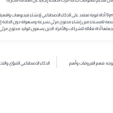
تقديم معلومات جذابة تترك انطباعاً إيجابياً عن العلامة التجارية.
في الختام، تعد Synthesia أداة قوية تعتمد على الذكاء الاصطناعي لإنشاء فيديوهات واق
المنصة للمستخدمين إنشاء محتوى مرئي بسرعة وسهولة دون الحاجة إ
يجعلها أداة فعّالة للشركات والأفراد الذين يسعون لتوليد محتوى مرئ
الموجه: فهم الفروقات وأهم
الذكاء الاصطناعي التنبؤي والتح