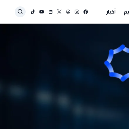
يم
أخبار