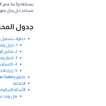
مساعد ذكي يحرّر نص
جدول المحت
خطوات تشغيل الذ
1- تنزيل وتثبيت Google AI Edge Gallery
2- تمكين الإعدادات اللازمة للوصول إلى النماذج
3- اختيار وتنزيل النماذج الذكية المناسبة
4- اكتشاف الميزات وتفعيلها
5- إجراء الاختبارات وتحسين الأداء
ما هو Google AI Edge Gallery؟
الخلاصة
الأسئلة الشائعة
هل يوجد نظ