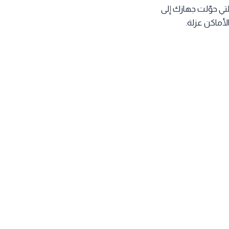
دّعنا عصر الاعتماد الكلي على السحابة بفضل تقنيات الحوسبة الطرفية Edge AI، التي حوّلت جهازك إلى
ماكن عزلة.