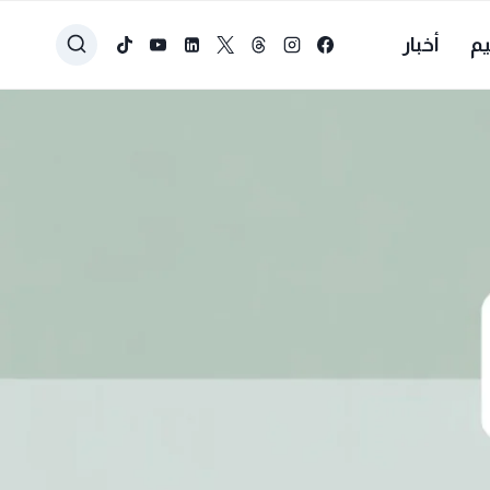
يم
أخبار