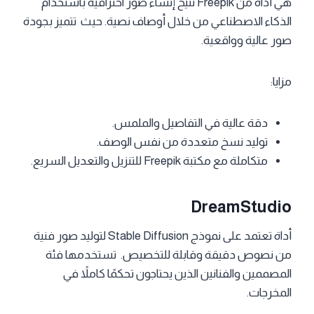
هي أداة من Freepik تتيح إنشاء صور احترافية باستخدام
الذكاء الاصطناعي من خلال أوصاف نصية. حيث تتميز بجودة
صور عالية وواقعية.
مزايا:
دقة عالية في التفاصيل والملمس.
توليد نسخ متعددة من نفس الوصف.
متكاملة مع مكتبة Freepik للتنزيل والتعديل السريع.
DreamStudio
أداة تعتمد على نموذج Stable Diffusion لتوليد صور فنية
من نصوص دقيقة وقابلة للتخصيص. تستخدمها فئة
المصممين والفنانين الذين يحتاجون تحكمًا كاملاً في
المخرجات.