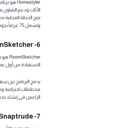
الأثاث ودعم التعاون ف
وتشمل 75 عرضاً بجودة 2K و4K بالإضافة إلى 180 رصيداً للذكاء الاصطناعي.
Sketcher -6
tcher
الاستفادة من أول عملي
مخططات احترافية وصور
الراغبين في إنشاء عد
Snaptrude -7