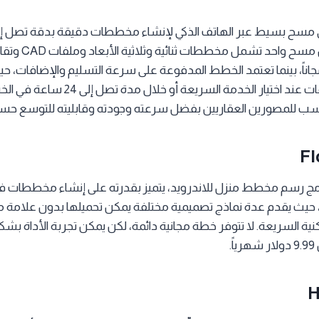
جاناً، بينما تعتمد الخطط المدفوعة على سرعة التسليم والإضافات، ح
النتائج خلال نحو 6 ساعات عند اختيار الخدمة السري
مناسب للمصورين العقاريين بفضل سرعته وجودته وقابليته للتوسع ح
Fl
Floo هو برنامج رسم مخطط منزل للاندرويد، يتميز بقدرته على إنشاء مخططات ف
حيث يقدم عدة نماذج تصميمية مختلفة يمكن تحميلها بدون علامة مائية،
نية السريعة. لا تتوفر خطة مجانية دائمة، لكن يمكن تجربة الأداة بشكل
.
H