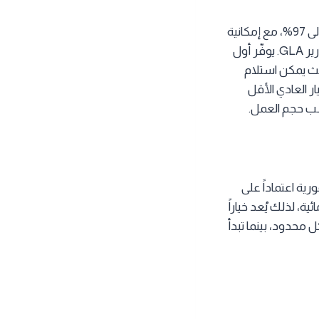
يعتمد CubiCasa على مسح بسيط عبر الهاتف الذكي لإنشاء مخططات دقيقة بدقة تصل إلى 97%، مع إمكانية
إنتاج عدة مخرجات من مسح واحد تشمل مخططات ثنائية وثلاثية الأبعاد وملفات CAD وتقارير GLA. يوفّر أول
يث يمكن استلام
عة أو خلال مدة تصل إلى 24 ساعة في الخيار العادي الأقل
سب حجم العمل.
ورية اعتماداً على
 لذلك يُعد خياراً
 محدود، بينما تبدأ