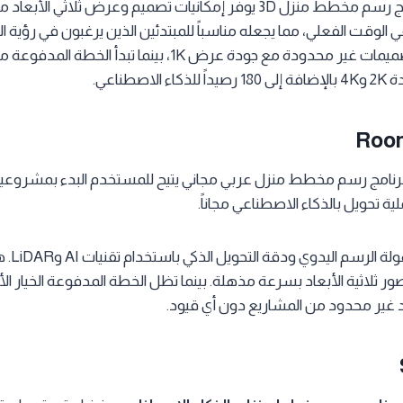
Homestyler هو برنامج رسم مخطط منزل 3D يوفّر إمكانيات تصميم وعرض ثلاث
ي الوقت الفعلي، مما يجعله مناسباً للمبتدئين الذين يرغبون في رؤية ا
Room
RoomSke هو برنامج رسم مخطط منزل عربي مجاني يتيح للمستخدم البدء بمشرو
ة تحويل بالذكاء الاصطناعي مجاناً.
يدمج البرن
 ثلاثية الأبعاد بسرعة مذهلة. بينما تظل الخطة المدفوعة الخيار ال
د غير محدود من المشاريع دون أي قيود.