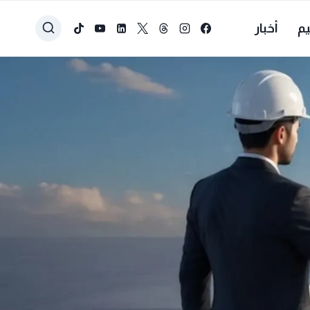
يم
أخبار