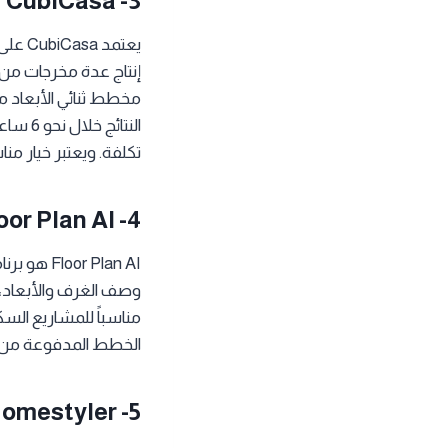
CubiCasa -3
مخطط ثنائي الأبعاد م
تكلفة. ويعتبر خيار 
oor Plan AI -4
r Plan AI
وصف الغرف والأبعاد، 
مناسباً للمشاريع السك
الخطط المدفوعة من 9.99 دولار شهرياً
omestyler -5