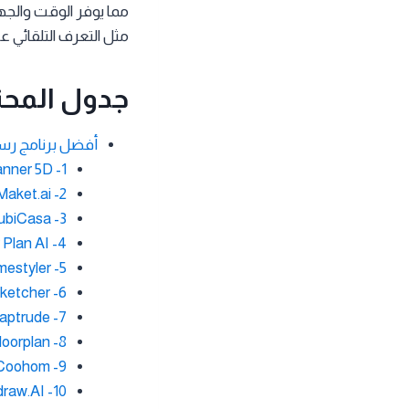
مما يوفر الوقت والجه
مثل التعرف التلقائي على الصور والتكامل
جدول المحت
أفضل برنامج رس
1- Planner 5D
Maket.ai -2
ubiCasa -3
 Plan AI -4
estyler -5
etcher -6
aptrude -7
loorplan -8
Coohom -9
raw.AI -10