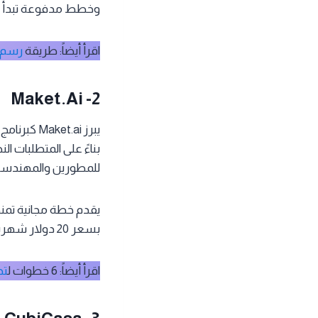
وخطط مدفوعة تبدأ من 4.99 دولار شهرياً توفر ميزات إضافي
اقرأ أيضاً: طريقة
رسم 
Maket.ai -2
يبرز t.ai
بناءً على المتطلبات الن
للمطورين والمهندسي
بسعر 20 دولار شهرياً، الحصول على 300 رصيد شهرياً مع إمكانية إنشاء تصاميم تصل إلى 4 طوابق.
اقرأ أيضاً: 6 خطوات ل
تص