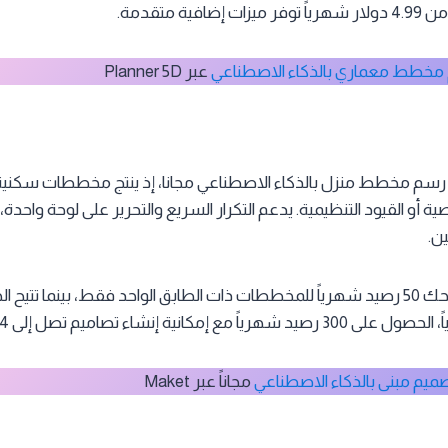
ة متقدمة.
مخطط معماري بالذكاء الاصطناعي
عبر Planner 5D
Make كبرنامج رسم مخطط منزل بالذكاء الاصطناعي مجانا، إذ ينتج مخططات سك
صية أو القيود التنظيمية. يدعم التكرار السريع والتحرير على لوحة واحدة، م
ن.
يقدم خطة مجانية تمنحك 50 رصيد شهرياً للمخططات ذات الطابق الواحد فقط، بينما ت
ميم مبنى بالذكاء الاصطناعي
مجاناً عبر Maket