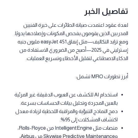
تفاصيل الخبر
لعدة عقود اعتمدت صيانة الطائرات على خبرة الفنيين
المدربين الذين يقومون بفحص المكونات وإصلاحها يدويًا.
ومع تزايد التكاليف—مثل إنفاق easyJet 451 مليون جنيه
إسترليني في 2025—أصبح من الضروري الاستفادة من
الذكاء الاصطناعي لتقليل الأخطاء وتسريع العمليات.
أبرز تطورات MRO تشمل:
استخدام AI للكشف عن العيوب الدقيقة غير المرئية
بالعين المجردة وتحليل بيانات الحساسات بسرعة.
دمج النماذج التنبؤية والمراقبة اللحظية لزيادة معدل
اكتشاف المشكلات إلى 95%.
منصات مثل IntelligentEngine من Rolls-Royce،
وSkywise Predictive Maintenance من Airbus،