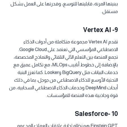
ببنيتها المرنة، قابليتها للتوسع، وقدرتها على العمل بشكل
مستقل.
Vertex AI -9
تقدم Vertex AI مجموعة متكاملة من أدوات الذكاء
الاصطناعي المؤسسي التي تعتمد على Google Cloud.
تجمع المنصة بين التعلم الآلي التلقائي والنماذج المخصصة،
بالإضافة إلى خطوط أنابيب MLOps، مع تكامل عميق مع
خدمات البيانات مثل BigQuery وLooker. كما تعزز البنية
التحتية الأوسع للذكاء الاصطناعي من جوجل، بما في ذلك
أبحاث DeepMind وخدمات الذكاء الاصطناعي السحابية، من
قوة وجاذبية هذه المنصة للمؤسسات.
Salesforce- 10
Einstein GPT هو نظام إدارة علاقات العملاء المدعوم