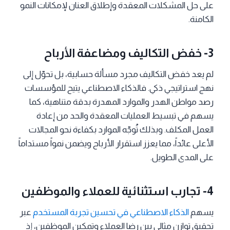
على حل المشكلات المعقدة وإطلاق العنان لإمكانات النمو
الكامنة.
3- خفض التكاليف ومضاعفة الأرباح
لم يعد خفض التكاليف مجرد مسألة حسابية، بل تحوّل إلى
نهج استراتيجي ذكي. فالذكاء الاصطناعي يتيح للمؤسسات
رصد مواطن الهدر والموارد المهدرة بدقة متناهية، كما
يسهم في تبسيط العمليات المعقدة والحد من إعادة
العمل المكلف. وبذلك تُوجّه الموارد بكفاءة نحو المجالات
الأعلى عائداً، مما يعزز استقرار الأرباح ويضمن نمواً مستداماً
على المدى الطويل.
4- تجارب استثنائية للعملاء والموظفين
يسهم
الذكاء الاصطناعي في تحسين تجربة المستخدم
عبر
تحقيق توازن مثالي بين رضا العملاء وتمكين الموظفين، إذ