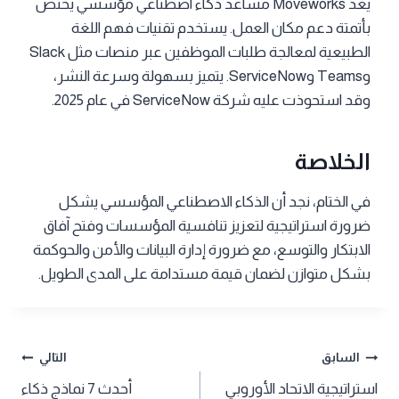
يعد Moveworks مساعد ذكاء اصطناعي مؤسسي يختص
بأتمتة دعم مكان العمل. يستخدم تقنيات فهم اللغة
الطبيعية لمعالجة طلبات الموظفين عبر منصات مثل Slack
وTeams وServiceNow. يتميز بسهولة وسرعة النشر،
وقد استحوذت عليه شركة ServiceNow في عام 2025.
الخلاصة
في الختام، نجد أن الذكاء الاصطناعي المؤسسي يشكل
ضرورة استراتيجية لتعزيز تنافسية المؤسسات وفتح آفاق
الابتكار والتوسع، مع ضرورة إدارة البيانات والأمن والحوكمة
بشكل متوازن لضمان قيمة مستدامة على المدى الطويل.
تصفّح
السابق
التالي
استراتيجية الاتحاد الأوروبي
أحدث 7 نماذج ذكاء
المقالات