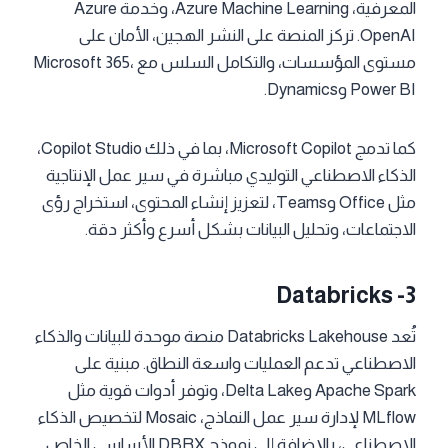
المعرفية، Azure Machine Learning، وخدمة Azure
OpenAI. تركز المنصة على النشر الهجين، الأمان على
مستوى المؤسسات، والتكامل السلس مع Microsoft 365،
Power BI وDynamics.
كما تدمج Microsoft Copilot، بما في ذلك Copilot Studio،
الذكاء الاصطناعي التوليدي مباشرة في سير عمل الإنتاجية
مثل Office وTeams، لتعزيز إنشاء المحتوى، استخراج رؤى
الاجتماعات، وتحليل البيانات بشكل أسرع وأكثر دقة.
Databricks -3
تُعد Databricks Lakehouse منصة موحدة للبيانات والذكاء
الاصطناعي تدعم العمليات واسعة النطاق. مبنية على
Apache Spark وDelta Lake، وتوفر أدوات قوية مثل
MLflow لإدارة سير عمل النماذج، Mosaic لتخصيص الذكاء
الاصطناعي، بالإضافة إلى نموذج DBRX الأساسي الخاص