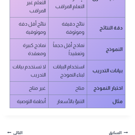
التعلم غير
التعلم المراقب
المراقب
نتائج دقيقة
نتائج أقل دقة
دقة النتائج
وموثوقة
وموثوقية
نماذج أقل حجماً
نماذج كبيرة
النموذج
وتعقيداً
ومعقدة
استخدام البيانات
لا تستخدم بيانات
بيانات التدريب
لبناء النموذج
التدريب
اختبار النموذج
متاح
غير متاح
مثال
التنبؤ بالأسعار
أنظمة التوصية
تصفّح
السابق
التالي