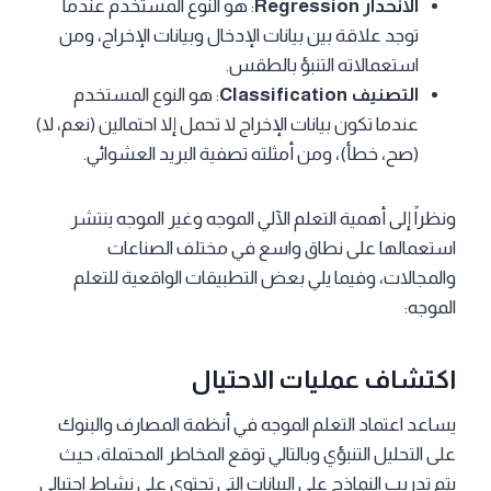
الانحدار Regression
: هو النوع المستخدم عندما
توجد علاقة بين بيانات الإدخال وبيانات الإخراج، ومن
استعمالاته التنبؤ بالطقس.
التصنيف Classification
: هو النوع المستخدم
عندما تكون بيانات الإخراج لا تحمل إلا احتمالين (نعم، لا)
(صح، خطأ)، ومن أمثلته تصفية البريد العشوائي.
ونظراً إلى أهمية التعلم الآلي الموجه وغير الموجه ينتشر
استعمالها على نطاق واسع في مختلف الصناعات
والمجالات، وفيما يلي بعض التطبيقات الواقعية للتعلم
الموجه:
اكتشاف عمليات الاحتيال
يساعد اعتماد التعلم الموجه في أنظمة المصارف والبنوك
على التحليل التنبؤي وبالتالي توقع المخاطر المحتملة، حيث
يتم تدريب النماذج على البيانات التي تحتوي على نشاط احتيالي