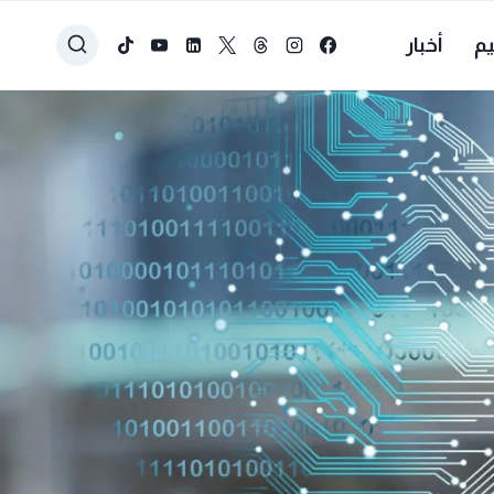
يم
أخبار