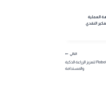
هة العملية
فكير النقدي
التالي
ياماها تستحوذ على Robotics Plus لتعزيز الزراعة الذكية
والمستدامة