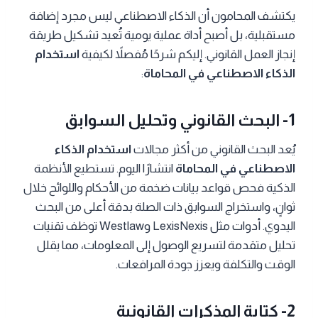
يكتشف المحامون أن الذكاء الاصطناعي ليس مجرد إضافة
مستقبلية، بل أصبح أداة عملية يومية تُعيد تشكيل طريقة
إنجاز العمل القانوني. إليكم شرحًا مُفصلاً لكيفية
استخدام
الذكاء الاصطناعي في المحاماة
:
1- البحث القانوني وتحليل السوابق
يُعد البحث القانوني من أكثر مجالات
استخدام الذكاء
الاصطناعي في
المحاماة
انتشارًا اليوم. تستطيع الأنظمة
الذكية فحص قواعد بيانات ضخمة من الأحكام واللوائح خلال
ثوانٍ، واستخراج السوابق ذات الصلة بدقة أعلى من البحث
اليدوي. أدوات مثل LexisNexis وWestlaw توظف تقنيات
تحليل متقدمة لتسريع الوصول إلى المعلومات، مما يقلل
الوقت والتكلفة ويعزز جودة المرافعات.
2- كتابة المذكرات القانونية