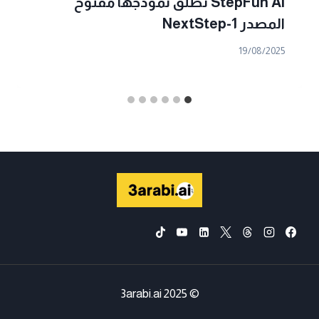
StepFun AI تطلق نموذجها مفتوح
المصدر NextStep-1
19/08/2025
© 2025 3arabi.ai