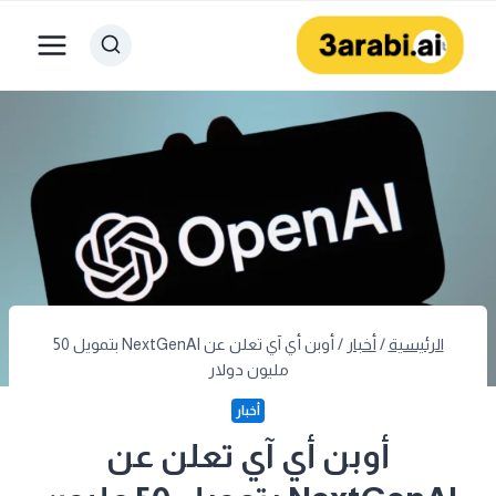
لتجاوز
لى
لمحتوى
الرئيسية
/
أخبار
/
أوبن أي آي تعلن عن NextGenAI بتمويل 50
مليون دولار
أخبار
أوبن أي آي تعلن عن