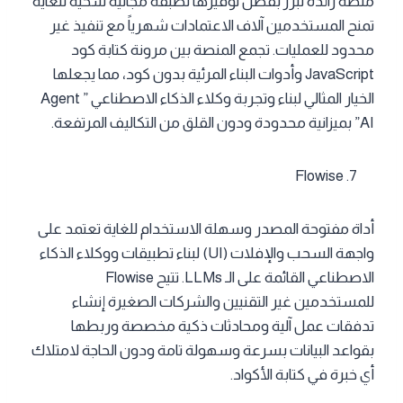
منصة رائدة تبرز بفضل توفيرها لطبقة مجانية سخية للغاية
تمنح المستخدمين آلاف الاعتمادات شهرياً مع تنفيذ غير
محدود للعمليات. تجمع المنصة بين مرونة كتابة كود
JavaScript وأدوات البناء المرئية بدون كود، مما يجعلها
الخيار المثالي لبناء وتجربة وكلاء الذكاء الاصطناعي ” Agent
AI” بميزانية محدودة ودون القلق من التكاليف المرتفعة.
Flowise
أداة مفتوحة المصدر وسهلة الاستخدام للغاية تعتمد على
واجهة السحب والإفلات (UI) لبناء تطبيقات ووكلاء الذكاء
الاصطناعي القائمة على الـ LLMs. تتيح Flowise
للمستخدمين غير التقنيين والشركات الصغيرة إنشاء
تدفقات عمل آلية ومحادثات ذكية مخصصة وربطها
بقواعد البيانات بسرعة وسهولة تامة ودون الحاجة لامتلاك
أي خبرة في كتابة الأكواد.