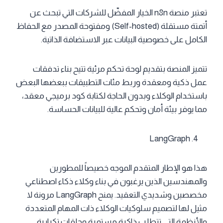
تعتبر منصة n8n الخيار المفضّل للشركات التي تبحث عن
أتمتة مستقلة (Self-hosted) ومفتوحة المصدر مع الحفاظ
الكامل على خصوصية البيانات عبر الاستضافة الذاتية.
تتميز المنصة بتقديم لوحة تحكم مرئية تتيح بناء تدفقات
عمل ذكية ومعقدة وربط مئات التطبيقات ببعضها البعض
باستخدام الوكلاء وبدون الحاجة لكتابة كود برميجي معقد،
مما يوفر بيئة أمان وتحكم عالية للبيانات الحساسة.
LangGraph
هذا هو الإطار المتقدم الموجه خصيصاً للمطورين
والمهندسين الذين يرغبون في بناء وكلاء ذكاء اصطناعي
مخصصين وشديدي التعقيد. يمنح LangGraph مرونة لا
مثيل لها لتصميم سلوكيات الوكلاء ذات المهام المتعددة
والأنظمة التي تتطلب ذاكرة مستمرة وحلقات تكرارية