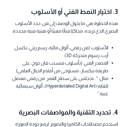
3. اختيار النمط الفني أو الأسلوب
هذه الخطوة هي ما يحول الوصف إلى فن. حدد الأسلوب
البصري الذي تريده، محاكيًا فنانًا معينًا أو تقنية فنية محددة.
الأسلوب: (فن رقمي، ألوان مائية، رسم زيتي، بكسل
آرت، رسوم متحركة 3D).
المصدر الفني: (بأسلوب فنسنت فان جوخ، على
طريقة بيكسار، مستوحى من أفلام الخيال العلمي).
مثال: “…تججلس على سطح القمر. فن رقمي مفصل
للغاية (Hyperdetailed Digital Art)، ألوان سينمائية
غنية.”
4. تحديد التقنية والمواصفات البصرية
استخدم مصطلحات الكاميرا والتصوير لرفع جودة الصورة