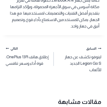
ختاماً: يمثل جهاز Zenbook A14 خطوة هامة في تعزيز
مكانة أسوس في سوق الأجهزة المحمولة، ويؤكد التزامها
بتقديم أفضل التقنيات والتصميمات لمستخدميها. مع هذا
الجهاز، يمكن للمستخدمين الاستمتاع بأداء قوي وتصميم
أنيق في جهاز واحد.
تصفّح
السابق
التالي
لينوفو تكشف عن جهاز
إطلاق هاتف OnePlus 13R:
المقالات
Legion Go S الجديد
قوة أداء وسعر تنافسي
للألعاب
مقالات مشابهة