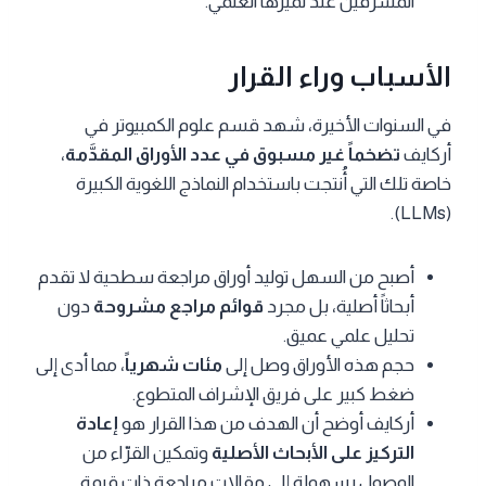
المشرفين عند تميزها العلمي.
الأسباب وراء القرار
في السنوات الأخيرة، شهد قسم علوم الكمبيوتر في
أركايف
تضخماً غير مسبوق في عدد الأوراق المقدَّمة
،
خاصة تلك التي أُنتجت باستخدام النماذج اللغوية الكبيرة
(LLMs).
أصبح من السهل توليد أوراق مراجعة سطحية لا تقدم
أبحاثاً أصلية، بل مجرد
قوائم مراجع مشروحة
دون
تحليل علمي عميق.
حجم هذه الأوراق وصل إلى
مئات شهرياً
، مما أدى إلى
ضغط كبير على فريق الإشراف المتطوع.
أركايف أوضح أن الهدف من هذا القرار هو
إعادة
التركيز على الأبحاث الأصلية
وتمكين القرّاء من
الوصول بسهولة إلى مقالات مراجعة ذات قيمة